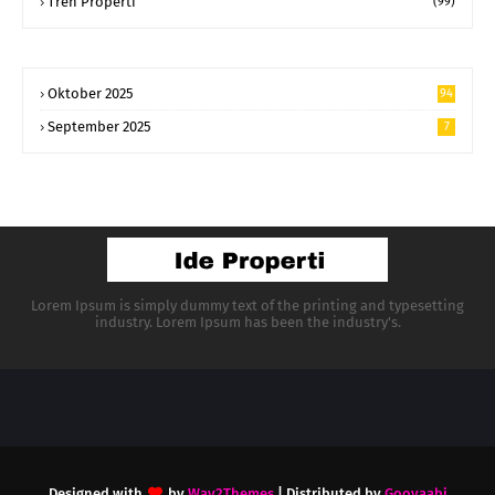
Tren Properti
(99)
Oktober 2025
94
September 2025
7
Lorem Ipsum is simply dummy text of the printing and typesetting
industry. Lorem Ipsum has been the industry's.
Designed with
by
Way2Themes
| Distributed by
Gooyaabi