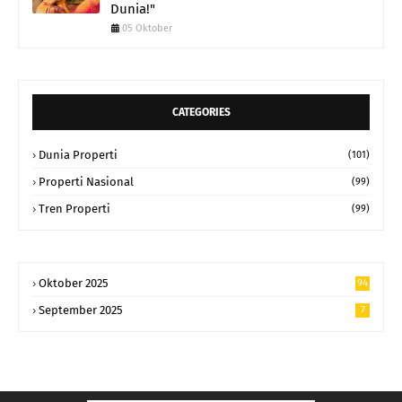
Dunia!"
05 Oktober
CATEGORIES
Dunia Properti
(101)
Properti Nasional
(99)
Tren Properti
(99)
Oktober 2025
94
September 2025
7