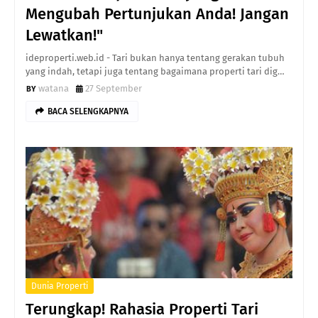
Mengubah Pertunjukan Anda! Jangan
Lewatkan!"
ideproperti.web.id - Tari bukan hanya tentang gerakan tubuh
yang indah, tetapi juga tentang bagaimana properti tari dig…
watana
27 September
BACA SELENGKAPNYA
Dunia Properti
Terungkap! Rahasia Properti Tari