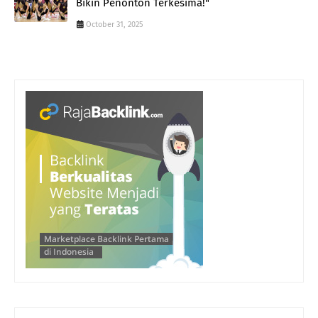
Bikin Penonton Terkesima!"
October 31, 2025